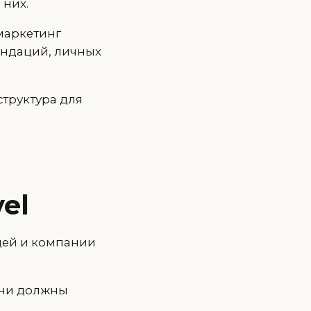
 них.
маркетинг
ендаций, личных
структура для
el
дей и компании
 они должны