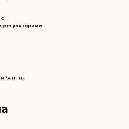
 с
и регуляторами
.
 и ранних
на