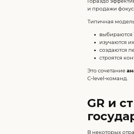
Гораздо эффекти
и продажи фокус
Типичная модель
выбираются 
изучаются и
создаются 
строятся ко
Это сочетание
ан
C‑level‑команд.
GR и с
госуда
В некоторых отра