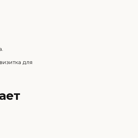
а.
визитка для
ает
.