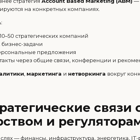
внее стратегия
Account Based Marketing (ABM)
— 
ируются на конкретных компаниях.
:
10–50 стратегических компаний
х бизнес-задачи
персональные предложения
нтакты через общие связи, конференции и реком
алитики
,
маркетинга
и
нетворкинга
вокруг кон
тратегические связи 
рством и регулятора
слях — финансы, инфраструктура, энергетика, IT