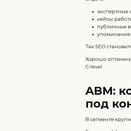
экспертные 
кейсы работ
публичные 
упоминания 
Так SEO становит
Хорошо оптимизи
C‑level.
ABM: к
под ко
В сегменте крупн