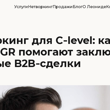
Услуги
Нетворкинг
Продажи
Блог
О Леониде
К
кинг для C‑level: к
 GR помогают заклю
ые B2B‑сделки