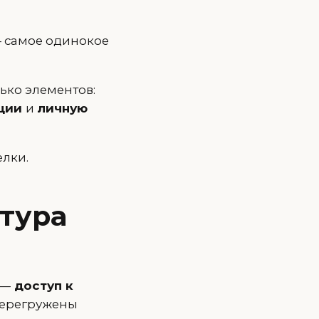
— самое одинокое
ько элементов:
ции
и
личную
елки.
тура
 —
доступ к
перегружены