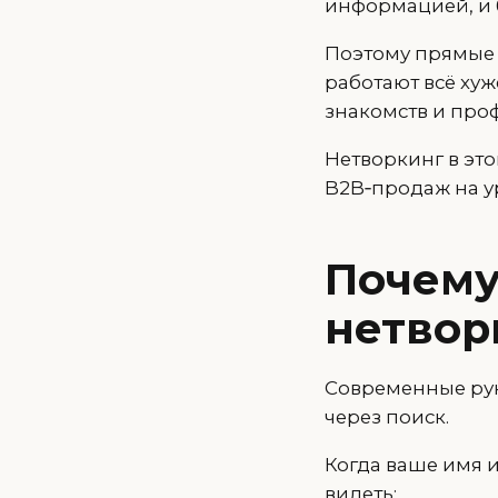
информацией, и 
Поэтому прямые 
работают всё хуж
знакомств и про
Нетворкинг в эт
B2B‑продаж на ур
Почему
нетворк
Современные рук
через поиск.
Когда ваше имя и
видеть: