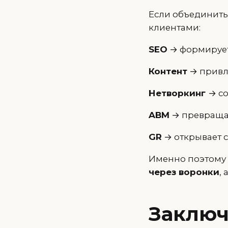
Если объединить
клиентами:
SEO
→ формирует
Контент
→ привл
Нетворкинг
→ с
ABM
→ превращае
GR
→ открывает 
Именно поэтому
через воронки
,
Заклю