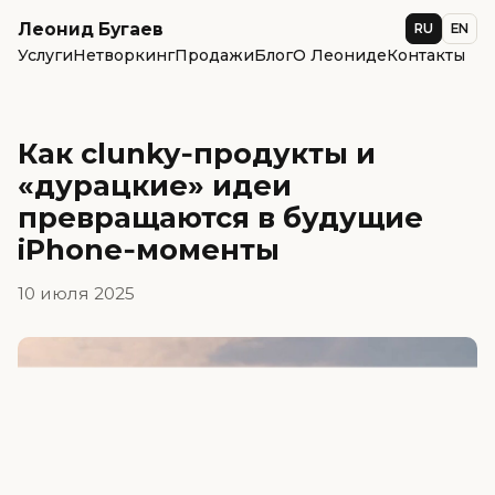
Леонид Бугаев
RU
EN
Услуги
Нетворкинг
Продажи
Блог
О Леониде
Контакты
Как clunky‑продукты и
«дурацкие» идеи
превращаются в будущие
iPhone‑моменты
10 июля 2025