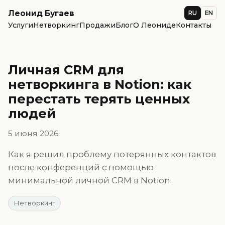
Леонид Бугаев
RU
EN
Услуги
Нетворкинг
Продажи
Блог
О Леониде
Контакты
Личная CRM для
нетворкинга в Notion: как
перестать терять ценных
людей
5 июня 2026
Как я решил проблему потерянных контактов
после конференций с помощью
минимальной личной CRM в Notion.
Нетворкинг