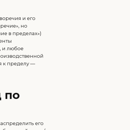
воречия и его
речие», но
ние в пределах»)
ненты
, и любое
роизводственной
я к пределу —
д по
распределить его