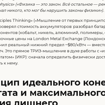
 physics» («Физика — это закон. Всё остальное — р
чал никого, кто мог бы нарушить законы физики»).
rinciples Thinking» («Мышление от первых принципо
роверял стоимость аккумуляторов: разобрал бата
онентов (кобальт, никель, алюминий, полимеры,
ыночные цены на London Metal Exchange (Лондон
учил реальный нижний предел ~$80/кВтч — вмес
Втч. Это прямое ТРИЗ-мышление в духе работы с 
татом» (ИКР): сначала определить физически до
ь к нему.
нцип идеального кон
тата и максимальног
ия лишнего