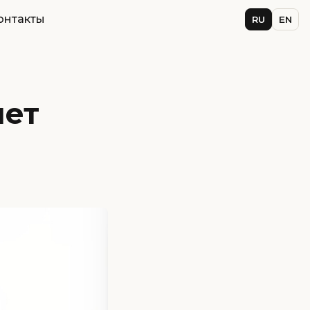
онтакты
RU
EN
нет