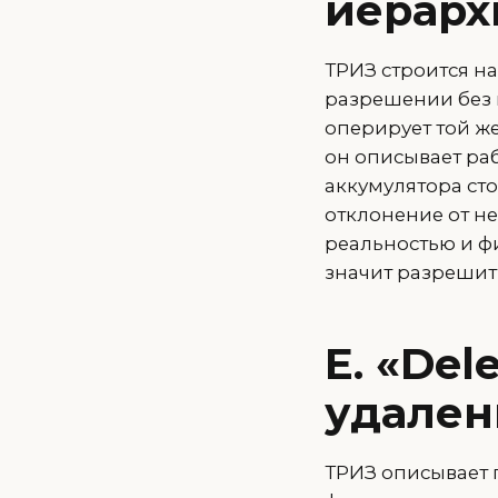
иерарх
ТРИЗ строится н
разрешении без 
оперирует той же
он описывает ра
аккумулятора сто
отклонение от н
реальностью и ф
значит разрешить
Е. «Del
удален
ТРИЗ описывает 