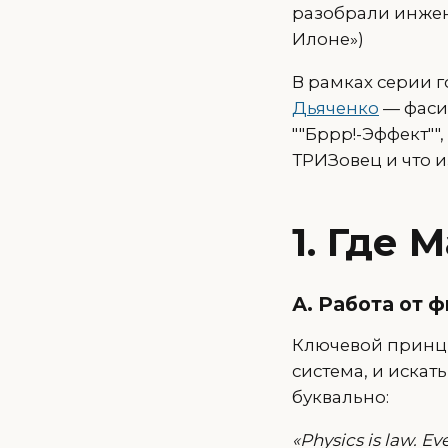
разобрали инжен
Илоне»)
В рамках серии 
Дьяченко
— фаси
""Бррр!-Эффект""
ТРИЗовец и что и
1. Где 
А. Работа от 
Ключевой принци
система, и искат
буквально:
«Physics is law. E