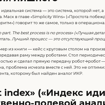
 идеальная система — это система, которой нет, 
 Маск в главе «Simplicity Wins» («Простота побежд
оритм») говорит то же самое, только в операцион
no part. The best process is no process» («Лучшая дет
таль. Лучший процесс — это отсутствующий проце
р из книги — кейс с круговым столом на произво
передавая раму между роботами. Стол периодичес
ностью и сделал прямую передачу робот→робот —
а, проблема исчезла вместе с ней. Это не оптими
ента, которому был найден аналог ИКР.
ot index» («Индекс ид
венно-полевой анал