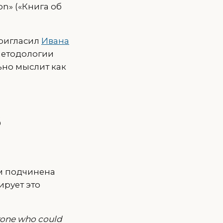
n» («Книга об
пригласил
Ивана
методологии
ьно мыслит как
З
м подчинена
ирует это
nyone who could