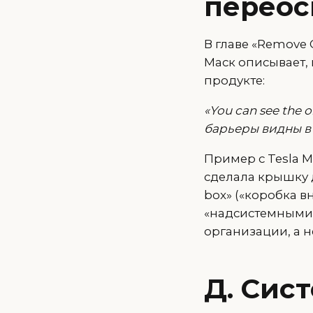
перео
В главе «Remove 
Маск описывает,
продукте:
«You can see the 
барьеры видны в 
Пример с Tesla 
сделала крышку д
box» («коробка в
«надсистемными к
организации, а н
Д. Сис