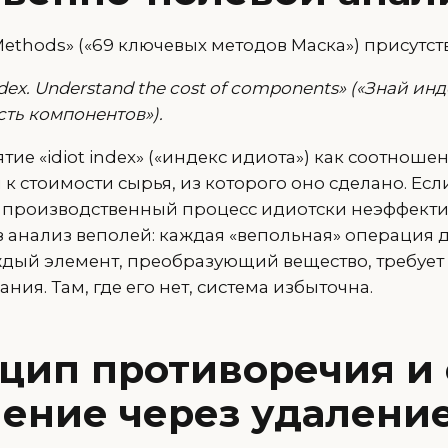
Methods» («69 ключевых методов Маска») присутств
ndex. Understand the cost of components» («Знай ин
ть компонентов»).
тие «idiot index» («индекс идиота») как соотноше
 к стоимости сырья, из которого оно сделано. Ес
, производственный процесс идиотски неэффекти
з анализ веполей: каждая «вепольная» операция 
дый элемент, преобразующий вещество, требует
ния. Там, где его нет, система избыточна.
нцип противоречия и 
ение через удалени