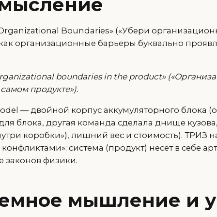
смысление
Organizational Boundaries» («Убери организацио
 как организационные барьеры буквально проявл
organizational boundaries in the product» («Органи
самом продукте»).
Model — двойной корпус аккумуляторного блока (
ля блока, другая команда сделала днище кузова, 
нутри коробки»), лишний вес и стоимость). ТРИЗ н
онфликтами»: система (продукт) несёт в себе ар
е законов физики.
темное мышление и 