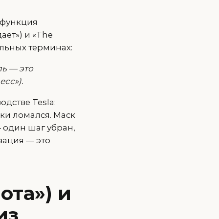
а функция
ает») и «The
альных терминах:
аль — это
сс»).
дстве Tesla:
ки ломался. Маск
 один шаг убран,
зация — это
иота») и
из