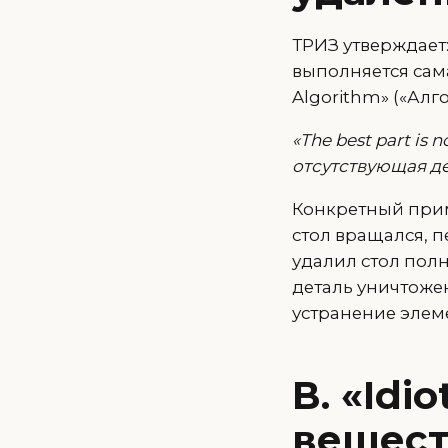
ТРИЗ утверждает:
выполняется сама.
Algorithm» («Алг
«The best part is 
отсутствующая де
Конкретный приме
стол вращался, 
удалил стол пол
деталь уничтожен
устранение элем
В. «Idi
вещест