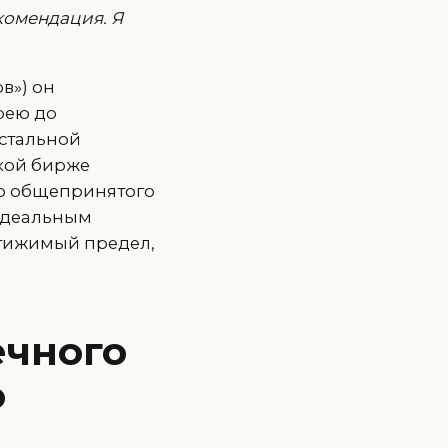
екомендация. Я
в») он
рею до
 стальной
ской бирже
то общепринятого
«идеальным
стижимый предел,
ечного
о