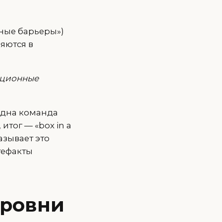
нные барьеры»)
яются в
зационные
одна команда
итог — «box in a
азывает это
тефакты
уровни