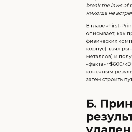
break the laws of
никогда не встре
В главе «First-P
описывает, как п
физических комп
корпус), взял р
металлов) и пол
«факта» ~$600/к
конечным резуль
затем строить пут
Б. При
резуль
удален