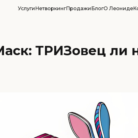
Услуги
Нетворкинг
Продажи
Блог
О Леониде
К
аск: ТРИЗовец ли 