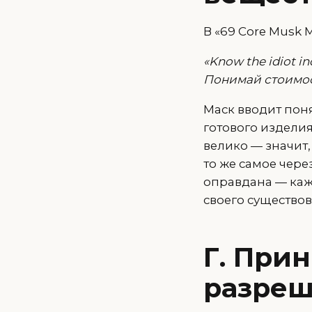
В «69 Core Musk 
«Know the idiot i
Понимай стоимос
Маск вводит поня
готового изделия
велико — значит
то же самое чере
оправдана — каж
своего существова
Г. При
разреш