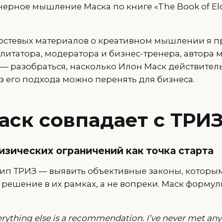
ерное мышление Маска по книге «The Book of Elo
гостевых материалов о креативном мышлении я 
литатора, модератора и бизнес-тренера, автора 
, — разобраться, насколько Илон Маск действител
з его подхода можно перенять для бизнеса.
Маск совпадает с ТРИ
физических ограничений как точка старта
п ТРИЗ — выявить объективные законы, которы
ь решение в их рамках, а не вопреки. Маск формул
verything else is a recommendation. I’ve never met a