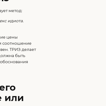
ует метод:
декс идиота.
ние цены
ли соотношение
вен. ТРИЗ делает
должна быть
 обоснования
его
е или