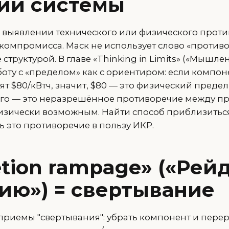
ии системы
а выявлении технического или физического проти
компромисса. Маск не использует слово «противо
 структурой. В главе «Thinking in Limits» («Мышле
боту с «пределом» как с ориентиром: если компо
ят $80/кВтч, значит, $80 — это физический предел
его — это неразрешённое противоречие между п
изически возможным. Найти способ приблизитьс
 это противоречие в пользу ИКР.
etion rampage» («Рей
ию») = свертывание
приемы "свертывания": убрать компонент и пере